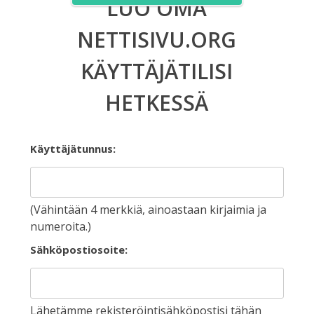
LUO OMA
NETTISIVU.ORG
KÄYTTÄJÄTILISI
HETKESSÄ
Käyttäjätunnus:
(Vähintään 4 merkkiä, ainoastaan kirjaimia ja
numeroita.)
Sähköpostiosoite:
Lähetämme rekisteröintisähköpostisi tähän