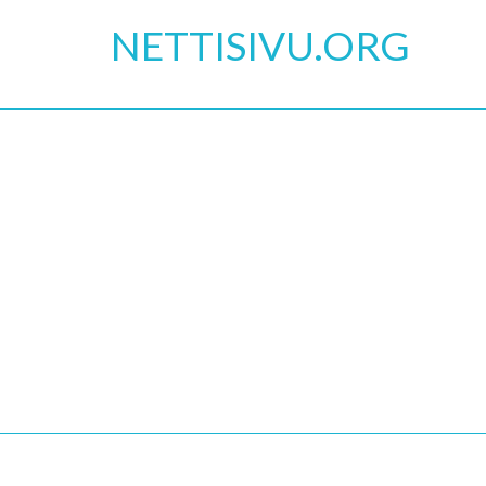
Skip
NETTISIVU.ORG
to
content