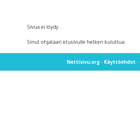
Sivua ei löydy
Sinut ohjataan etusivulle hetken kuluttua.
-
-
Nettisivu.org
Käyttöehdot