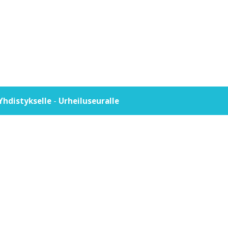
-
Yhdistykselle
Urheiluseuralle