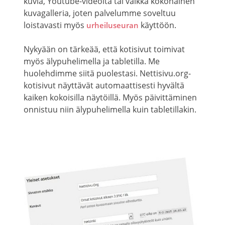
kuvia, Youtube-videoita tai vaikka kokonainen
kuvagalleria, joten palvelumme soveltuu
loistavasti myös
käyttöön.
urheiluseuran
Nykyään on tärkeää, että kotisivut toimivat
myös älypuhelimella ja tabletilla. Me
huolehdimme siitä puolestasi. Nettisivu.org-
kotisivut näyttävät automaattisesti hyvältä
kaiken kokoisilla näytöillä. Myös päivittäminen
onnistuu niin älypuhelimella kuin tabletillakin.