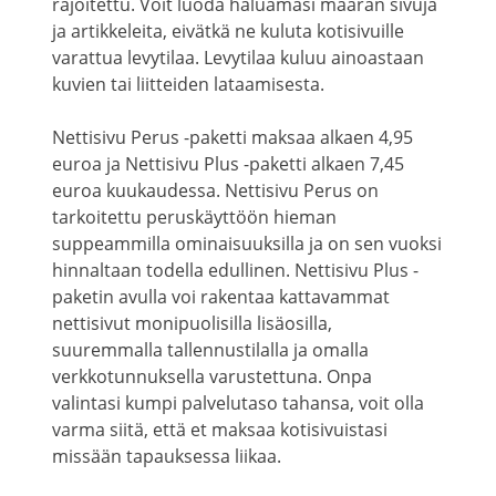
rajoitettu. Voit luoda haluamasi määrän sivuja
ja artikkeleita, eivätkä ne kuluta kotisivuille
varattua levytilaa. Levytilaa kuluu ainoastaan
kuvien tai liitteiden lataamisesta.
Nettisivu Perus -paketti maksaa alkaen 4,95
euroa ja Nettisivu Plus -paketti alkaen 7,45
euroa kuukaudessa. Nettisivu Perus on
tarkoitettu peruskäyttöön hieman
suppeammilla ominaisuuksilla ja on sen vuoksi
hinnaltaan todella edullinen. Nettisivu Plus -
paketin avulla voi rakentaa kattavammat
nettisivut monipuolisilla lisäosilla,
suuremmalla tallennustilalla ja omalla
verkkotunnuksella varustettuna. Onpa
valintasi kumpi palvelutaso tahansa, voit olla
varma siitä, että et maksaa kotisivuistasi
missään tapauksessa liikaa.