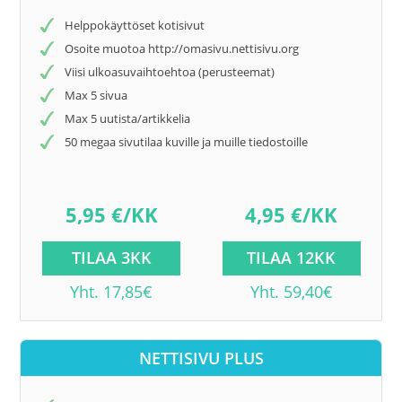
Helppokäyttöset kotisivut
Osoite muotoa http://omasivu.nettisivu.org
Viisi ulkoasuvaihtoehtoa (perusteemat)
Max 5 sivua
Max 5 uutista/artikkelia
50 megaa sivutilaa kuville ja muille tiedostoille
5,95 €/KK
4,95 €/KK
TILAA 3KK
TILAA 12KK
Yht. 17,85€
Yht. 59,40€
NETTISIVU PLUS