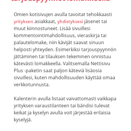
Omien kotisivujen avulla tavoitat tehokkaasti
asiakkaat,
jäsenet tai
yrityksen
yhdistyksesi
muut kiinnostuneet. Lisää sivuillesi
kommentointimahdollisuus, vieraskirja tai
palautelomake, niin kävijät saavat sinuun
helposti yhteyden. Esimerkiksi tarjouspyynnön
jättäminen tai tilauksen tekeminen onnistuu
kätevästi lomakkeella. Valitsemalla Nettisivu
Plus -paketin saat paljon käteviä lisäosia
sivuillesi, kuten mahdollisuuden käyttää omaa
verkkotunnusta.
Kalenterin avulla listaat vaivattomasti vaikkapa
yrityksen varaustilanteen tai bändisi tulevat
keikat ja kyselyn avulla voit järjestää erilaisia
kyselyjä.