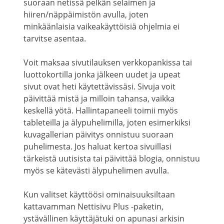
suoraan netissä pelkän selaimen ja
hiiren/näppäimistön avulla, joten
minkäänlaisia vaikeakäyttöisiä ohjelmia ei
tarvitse asentaa.
Voit maksaa sivutilauksen verkkopankissa tai
luottokortilla jonka jälkeen uudet ja upeat
sivut ovat heti käytettävissäsi. Sivuja voit
päivittää mistä ja milloin tahansa, vaikka
keskellä yötä. Hallintapaneeli toimii myös
tableteilla ja älypuhelimilla, joten esimerkiksi
kuvagallerian päivitys onnistuu suoraan
puhelimesta. Jos haluat kertoa sivuillasi
tärkeistä uutisista tai päivittää blogia, onnistuu
myös se kätevästi älypuhelimen avulla.
Kun valitset käyttöösi ominaisuuksiltaan
kattavamman Nettisivu Plus -paketin,
ystävällinen käyttäjätuki on apunasi arkisin