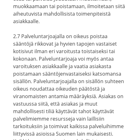
muokkaamaan tai poistamaan, ilmoitetaan siitä
aiheutuvista mahdollisista toimenpiteistä
asiakkaalle.
2.7 Palveluntarjoajalla on oikeus poistaa
sääntöjä rikkovat ja hyvien tapojen vastaiset
kotisivut ilman eri varoitusta toistaiseksi tai
kokonaan. Palveluntarjoaja voi myös antaa
varoituksen asiakkaalle ja vaatia asiakasta
poistamaan sääntöjenvastaiseksi katsomansa
sisällön. Palveluntarjoajalla on sisällön suhteen
oikeus noudattaa oikeuden päätöstä ja
viranomaisten antamia määräyksiä. Asiakas on
vastuussa siitä, että asiakas ja muut
mahdollisesti tiliä käyttävät tahot käyttävät
palvelimiemme resursseja vain laillisiin
tarkoituksiin ja toimivat kaikissa palveluihimme
liittyvissä asioissa Suomen lain mukaisesti.