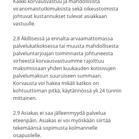
Kaikki korvausvastuu ja mahdollisista
viranomaistutkimuksista sekä oikeustoimista
johtuvat kustannukset tulevat asiakkaan
vastuulle.
2.8 Äkillisessä ja ennalta-arvaamattomassa
palvelukatkoksessa tai muusta mahdollisesta
palveluntarjoajan toiminnasta johtuneesta
virheestä korvausvastuumme rajoittuu
maksimissaan yhden kuukauden kotisivujen
palvelumaksun suuruiseen summaan.
Korvausta voi hakea mikäli katkos on
kohtuuttoman pitkä, käytännössä yli 24 tunnin
mittainen.
2.9 Asiakas ei saa jälleenmyydä palvelua
eteenpäin. Asiakas ei voi myöskään siirtää
tekemäänsä sopimusta kolmannelle
osapuolelle.