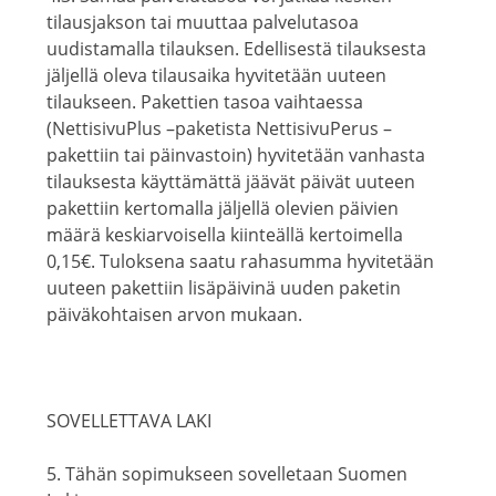
tilausjakson tai muuttaa palvelutasoa
uudistamalla tilauksen. Edellisestä tilauksesta
jäljellä oleva tilausaika hyvitetään uuteen
tilaukseen. Pakettien tasoa vaihtaessa
(NettisivuPlus –paketista NettisivuPerus –
pakettiin tai päinvastoin) hyvitetään vanhasta
tilauksesta käyttämättä jäävät päivät uuteen
pakettiin kertomalla jäljellä olevien päivien
määrä keskiarvoisella kiinteällä kertoimella
0,15€. Tuloksena saatu rahasumma hyvitetään
uuteen pakettiin lisäpäivinä uuden paketin
päiväkohtaisen arvon mukaan.
SOVELLETTAVA LAKI
5. Tähän sopimukseen sovelletaan Suomen