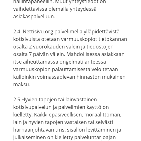
hallintapaneeliin. Muut yhteystiedot on
vaihdettavissa olemalla yhteydessä
asiakaspalveluun.
2.4 Nettisivu.org palvelimella ylläpidettävistä
kotisivuista otetaan varmuuskopiot tietokannan
osalta 2 vuorokauden välein ja tiedostojen
osalta 7 päivän välein. Mahdollisessa asiakkaan
itse aiheuttamassa ongelmatilanteessa
varmuuskopion palauttamisesta veloitetaan
kulloinkin voimassaolevan hinnaston mukainen
maksu.
2.5 Hyvien tapojen tai lainvastainen
kotisivupalvelun ja palvelimien käyttö on
kielletty. Kaikki epäsiveellisen, moraalittoman,
lain ja hyvien tapojen vastaisen tai selvästi
harhaanjohtavan tms. sisällön levittäminen ja
julkaiseminen on kielletty palveluntarjoajan