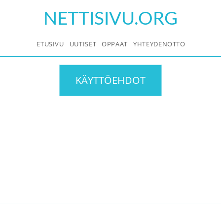
Skip
NETTISIVU.ORG
to
content
ETUSIVU
UUTISET
OPPAAT
YHTEYDENOTTO
KÄYTTÖEHDOT