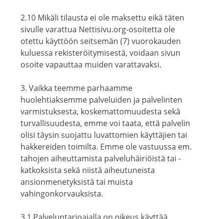
2.10 Mikäli tilausta ei ole maksettu eikä täten
sivulle varattua Nettisivu.org-osoitetta ole
otettu käyttöön seitsemän (7) vuorokauden
kuluessa rekisteröitymisestä, voidaan sivun
osoite vapauttaa muiden varattavaksi.
3. Vaikka teemme parhaamme
huolehtiaksemme palveluiden ja palvelinten
varmistuksesta, koskemattomuudesta sekä
turvallisuudesta, emme voi taata, että palvelin
olisi täysin suojattu luvattomien käyttäjien tai
hakkereiden toimilta. Emme ole vastuussa em.
tahojen aiheuttamista palveluhäiriöistä tai -
katkoksista sekä niistä aiheutuneista
ansionmenetyksistä tai muista
vahingonkorvauksista.
3.1 Palveluntarjoajalla on oikeus käyttää