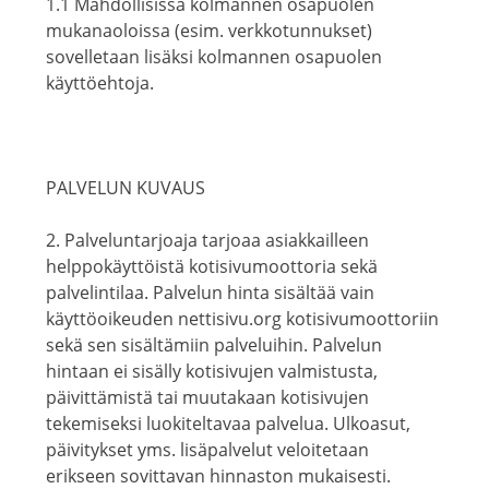
1.1 Mahdollisissa kolmannen osapuolen
mukanaoloissa (esim. verkkotunnukset)
sovelletaan lisäksi kolmannen osapuolen
käyttöehtoja.
PALVELUN KUVAUS
2. Palveluntarjoaja tarjoaa asiakkailleen
helppokäyttöistä kotisivumoottoria sekä
palvelintilaa. Palvelun hinta sisältää vain
käyttöoikeuden nettisivu.org kotisivumoottoriin
sekä sen sisältämiin palveluihin. Palvelun
hintaan ei sisälly kotisivujen valmistusta,
päivittämistä tai muutakaan kotisivujen
tekemiseksi luokiteltavaa palvelua. Ulkoasut,
päivitykset yms. lisäpalvelut veloitetaan
erikseen sovittavan hinnaston mukaisesti.