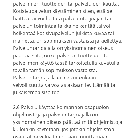
palvelimien, tuotteiden tai palveluiden kautta.
Kotisivupalvelun käyttäminen siten, että se
haittaa tai voi haitata palveluntarjoajan tai
palvelun toimintaa taikka heikentää tai voi
heikentää kotisivupalvelun julkista kuvaa tai
mainetta, on sopimuksen vastaista ja kiellettyä.
Palveluntarjoajalla on yksinomainen oikeus
päättää siitä, onko palvelun tuotteiden tai
palvelimen käyttö tässä tarkoitetulla kuvatulla
tavalla tämän sopimuksen vastaista.
Palveluntarjoajalla ei ole kuitenkaan
velvollisuutta valvoa asiakkaan levittämää tai
julkaisemaa sisältöä.
2.6 Palvelu käyttää kolmannen osapuolen
ohjelmistoja ja palveluntarjoajalla on
yksinomainen oikeus päättää mitä ohjelmistoja
kulloinkin käytetään. Jos jotakin ohjelmiston
osaa tai palvelua joudutaan muuttamaan,