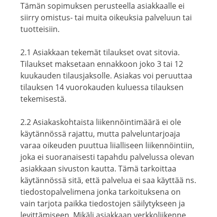
Tämän sopimuksen perusteella asiakkaalle ei
siirry omistus- tai muita oikeuksia palveluun tai
tuotteisiin.
2.1 Asiakkaan tekemät tilaukset ovat sitovia.
Tilaukset maksetaan ennakkoon joko 3 tai 12
kuukauden tilausjaksolle. Asiakas voi peruuttaa
tilauksen 14 vuorokauden kuluessa tilauksen
tekemisestä.
2.2 Asiakaskohtaista liikennöintimäärä ei ole
käytännössä rajattu, mutta palveluntarjoaja
varaa oikeuden puuttua liialliseen liikennöintiin,
joka ei suoranaisesti tapahdu palvelussa olevan
asiakkaan sivuston kautta. Tämä tarkoittaa
käytännössä sitä, että palvelua ei saa käyttää ns.
tiedostopalvelimena jonka tarkoituksena on
vain tarjota paikka tiedostojen säilytykseen ja
levittämiseen. Mikäli asiakkaan verkkoliikenne