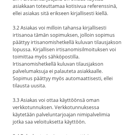
asiakkaan toteuttamaa kotisivua referenssinä,
ellei asiakas sitä erikseen kirjallisesti kiellä.
3.2 Asiakas voi milloin tahansa kirjallisesti
irtisanoa tämän sopimuksen, jolloin sopimus
päättyy irtisanomishetkellä kuluvan tilausjakson
lopussa. Kirjallisen irtisanomisilmoituksen voi
toimittaa myös sähköpostilla.
Irtisanomishetkellä kuluvan tilausjakson
palvelumaksuja ei palauteta asiakkaalle.
Sopimus päättyy myös automaattisesti, ellei
tilausta uusita.
3.3 Asiakas voi ottaa käyttöönsä oman
verkkotunnuksen. Verkkotunnuksessa
käytetään palveluntarjoajan nimipalvelimia
jotka saa veloituksetta käyttöön.