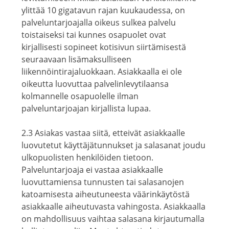
ylittää 10 gigatavun rajan kuukaudessa, on
palveluntarjoajalla oikeus sulkea palvelu
toistaiseksi tai kunnes osapuolet ovat
kirjallisesti sopineet kotisivun siirtämisestä
seuraavaan lisämaksulliseen
liikennöintirajaluokkaan. Asiakkaalla ei ole
oikeutta luovuttaa palvelinlevytilaansa
kolmannelle osapuolelle ilman
palveluntarjoajan kirjallista lupaa.
2.3 Asiakas vastaa siitä, etteivät asiakkaalle
luovutetut käyttäjätunnukset ja salasanat joudu
ulkopuolisten henkilöiden tietoon.
Palveluntarjoaja ei vastaa asiakkaalle
luovuttamiensa tunnusten tai salasanojen
katoamisesta aiheutuneesta väärinkäytöstä
asiakkaalle aiheutuvasta vahingosta. Asiakkaalla
on mahdollisuus vaihtaa salasana kirjautumalla