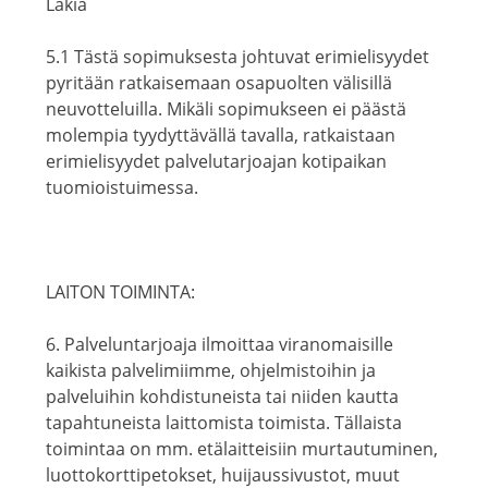
Lakia
5.1 Tästä sopimuksesta johtuvat erimielisyydet
pyritään ratkaisemaan osapuolten välisillä
neuvotteluilla. Mikäli sopimukseen ei päästä
molempia tyydyttävällä tavalla, ratkaistaan
erimielisyydet palvelutarjoajan kotipaikan
tuomioistuimessa.
LAITON TOIMINTA:
6. Palveluntarjoaja ilmoittaa viranomaisille
kaikista palvelimiimme, ohjelmistoihin ja
palveluihin kohdistuneista tai niiden kautta
tapahtuneista laittomista toimista. Tällaista
toimintaa on mm. etälaitteisiin murtautuminen,
luottokorttipetokset, huijaussivustot, muut