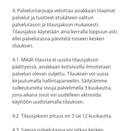
4. Palveluntarjoaja veloittaa asiakkaan tilaamat
palvelut ja tuotteet etukäteen valitun
palvelutason ja tilausjakson mukaisesti.
Tilausjakso käytetään aina kerralla loppuun asti,
ellei palvelutasoa päivitetä toiseen kesken
tilauksen.
4.1. Mikäli tilausta ei uusita tilausjakson
päättyessä, asiakkaan kotisivuilla ilmoitetaan
palvelun olevan suljettu. Tilauksen voi uusia
kirjautumalla hallintapaneeliin. Säilytämme
sulkeutuneita sivuja palvelimella 3 kuukautta,
jona aikana sivut voi uudelleen aktivoida
käyttöön uudistamalla tilauksen.
4.2 Tilausjakson pituus on 3 tai 12 kuukautta.
4.3. Samaa palvelutasoa voi jatkaa kesken