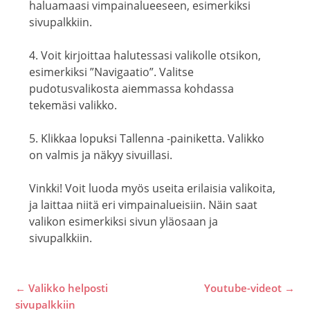
haluamaasi vimpainalueeseen, esimerkiksi
sivupalkkiin.
4. Voit kirjoittaa halutessasi valikolle otsikon,
esimerkiksi ”Navigaatio”. Valitse
pudotusvalikosta aiemmassa kohdassa
tekemäsi valikko.
5. Klikkaa lopuksi Tallenna -painiketta. Valikko
on valmis ja näkyy sivuillasi.
Vinkki! Voit luoda myös useita erilaisia valikoita,
ja laittaa niitä eri vimpainalueisiin. Näin saat
valikon esimerkiksi sivun yläosaan ja
sivupalkkiin.
Post
←
Valikko helposti
Youtube-videot
→
navigation
sivupalkkiin