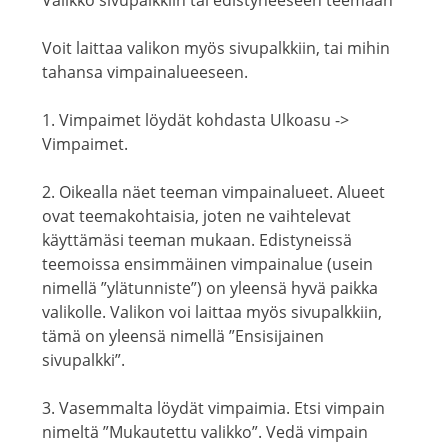
Valikko sivupalkkiin tai edistyneeseen teemaan
Voit laittaa valikon myös sivupalkkiin, tai mihin
tahansa vimpainalueeseen.
1. Vimpaimet löydät kohdasta Ulkoasu ->
Vimpaimet.
2. Oikealla näet teeman vimpainalueet. Alueet
ovat teemakohtaisia, joten ne vaihtelevat
käyttämäsi teeman mukaan. Edistyneissä
teemoissa ensimmäinen vimpainalue (usein
nimellä ”ylätunniste”) on yleensä hyvä paikka
valikolle. Valikon voi laittaa myös sivupalkkiin,
tämä on yleensä nimellä ”Ensisijainen
sivupalkki”.
3. Vasemmalta löydät vimpaimia. Etsi vimpain
nimeltä ”Mukautettu valikko”. Vedä vimpain