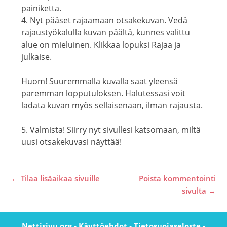
painiketta.
4. Nyt pääset rajaamaan otsakekuvan. Vedä
rajaustyökalulla kuvan päältä, kunnes valittu
alue on mieluinen. Klikkaa lopuksi Rajaa ja
julkaise.
Huom! Suuremmalla kuvalla saat yleensä
paremman lopputuloksen. Halutessasi voit
ladata kuvan myös sellaisenaan, ilman rajausta.
5. Valmista! Siirry nyt sivullesi katsomaan, miltä
uusi otsakekuvasi näyttää!
Post
←
Tilaa lisäaikaa sivuille
Poista kommentointi
navigation
sivulta
→
-
-
-
Nettisivu.org
Käyttöehdot
Tietosuojaseloste