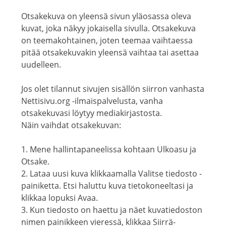
Otsakekuva on yleensä sivun yläosassa oleva
kuvat, joka näkyy jokaisella sivulla. Otsakekuva
on teemakohtainen, joten teemaa vaihtaessa
pitää otsakekuvakin yleensä vaihtaa tai asettaa
uudelleen.
Jos olet tilannut sivujen sisällön siirron vanhasta
Nettisivu.org -ilmaispalvelusta, vanha
otsakekuvasi löytyy mediakirjastosta.
Näin vaihdat otsakekuvan:
1. Mene hallintapaneelissa kohtaan Ulkoasu ja
Otsake.
2. Lataa uusi kuva klikkaamalla Valitse tiedosto -
painiketta. Etsi haluttu kuva tietokoneeltasi ja
klikkaa lopuksi Avaa.
3. Kun tiedosto on haettu ja näet kuvatiedoston
nimen painikkeen vieressä, klikkaa Siirrä-