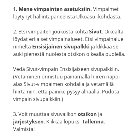
1. Mene vimpainten asetuksiin.
Vimpaimet
löytynyt hallintapaneelista Ulkoasu -kohdasta.
2. Etsi vimpaiten joukosta kohta
Sivut
. Oikealta
löydät erilaiset vimpainalueet. Etsi vimpainalue
nimeltä
Ensisijainen sivupalkki
ja klikkaa se
auki pienestä nuolesta otsikon oikealla puolella.
Vedä Sivut-vimpain Ensisijaiseen sivupalkkiin.
(Vetäminen onnistuu painamalla hiiren nappi
alas Sivut-vimpaimen kohdalla ja vetämällä
hiirtä niin, että painike pysyy alhaalla. Pudota
vimpain sivupalkkiin.)
3. Voit muuttaa sivuvalikon
otsikon
ja
järjestyksen
. Klikkaa lopuksi
Tallenna
.
Valmista!