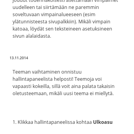
joudut todennäköisesti asettamaan vimpaimet
uudelleen tai siirtämään ne paremmin
soveltuvaan vimpainalueeseen (esim
ylätunnisteesta sivupalkkiin). Mikäli vimpain
katoaa, löydät sen teksteineen asetuksineen
sivun alalaidasta.
13.11.2014
Teeman vaihtaminen onnistuu
hallintapaneelista helposti! Teemoja voi
vapaasti kokeilla, sillä voit aina palata takaisin
oletusteemaan, mikäli uusi teema ei miellytä.
1. Klikkaa hallintapaneelissa kohtaa
Ulkoasu