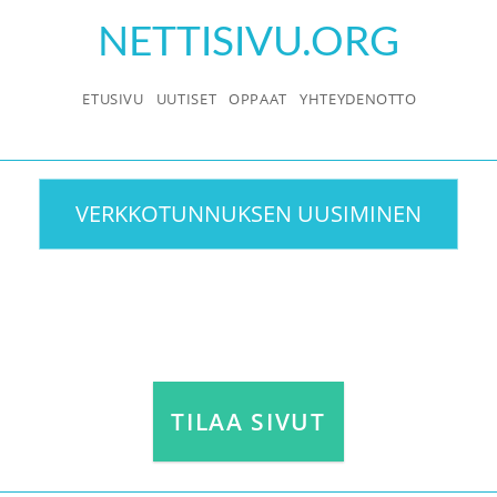
Skip
NETTISIVU.ORG
to
content
ETUSIVU
UUTISET
OPPAAT
YHTEYDENOTTO
VERKKOTUNNUKSEN UUSIMINEN
TILAA SIVUT