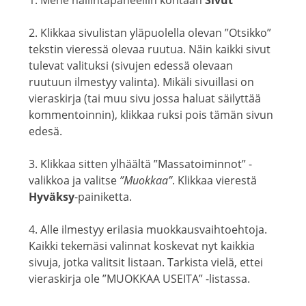
1. Mene hallintapaneeliin kohtaan
Sivut
2. Klikkaa sivulistan yläpuolella olevan ”Otsikko”
tekstin vieressä olevaa ruutua. Näin kaikki sivut
tulevat valituksi (sivujen edessä olevaan
ruutuun ilmestyy valinta). Mikäli sivuillasi on
vieraskirja (tai muu sivu jossa haluat säilyttää
kommentoinnin), klikkaa ruksi pois tämän sivun
edesä.
3. Klikkaa sitten ylhäältä ”Massatoiminnot” -
valikkoa ja valitse
”Muokkaa”
. Klikkaa vierestä
Hyväksy
-painiketta.
4. Alle ilmestyy erilasia muokkausvaihtoehtoja.
Kaikki tekemäsi valinnat koskevat nyt kaikkia
sivuja, jotka valitsit listaan. Tarkista vielä, ettei
vieraskirja ole ”MUOKKAA USEITA” -listassa.