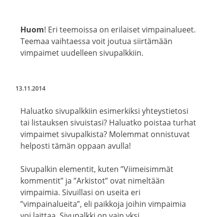
Huom
! Eri teemoissa on erilaiset vimpainalueet.
Teemaa vaihtaessa voit joutua siirtämään
vimpaimet uudelleen sivupalkkiin.
13.11.2014
Haluatko sivupalkkiin esimerkiksi yhteystietosi
tai listauksen sivuistasi? Haluatko poistaa turhat
vimpaimet sivupalkista? Molemmat onnistuvat
helposti tämän oppaan avulla!
Sivupalkin elementit, kuten ”Viimeisimmät
kommentit” ja ”Arkistot” ovat nimeltään
vimpaimia. Sivuillasi on useita eri
”vimpainalueita”, eli paikkoja joihin vimpaimia
voi laittaa. Sivupalkki on vain yksi