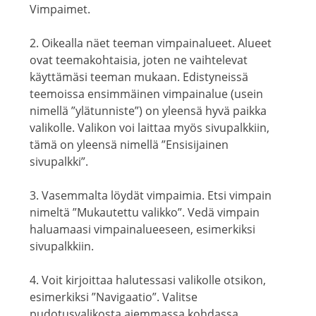
Vimpaimet.
2. Oikealla näet teeman vimpainalueet. Alueet
ovat teemakohtaisia, joten ne vaihtelevat
käyttämäsi teeman mukaan. Edistyneissä
teemoissa ensimmäinen vimpainalue (usein
nimellä ”ylätunniste”) on yleensä hyvä paikka
valikolle. Valikon voi laittaa myös sivupalkkiin,
tämä on yleensä nimellä ”Ensisijainen
sivupalkki”.
3. Vasemmalta löydät vimpaimia. Etsi vimpain
nimeltä ”Mukautettu valikko”. Vedä vimpain
haluamaasi vimpainalueeseen, esimerkiksi
sivupalkkiin.
4. Voit kirjoittaa halutessasi valikolle otsikon,
esimerkiksi ”Navigaatio”. Valitse
pudotusvalikosta aiemmassa kohdassa