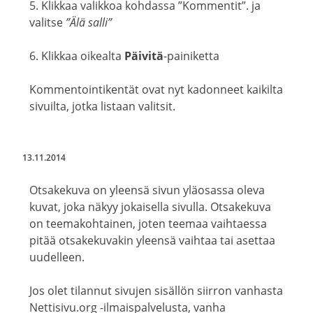
5. Klikkaa valikkoa kohdassa ”Kommentit”. ja
valitse
”Älä salli”
6. Klikkaa oikealta
Päivitä
-painiketta
Kommentointikentät ovat nyt kadonneet kaikilta
sivuilta, jotka listaan valitsit.
13.11.2014
Otsakekuva on yleensä sivun yläosassa oleva
kuvat, joka näkyy jokaisella sivulla. Otsakekuva
on teemakohtainen, joten teemaa vaihtaessa
pitää otsakekuvakin yleensä vaihtaa tai asettaa
uudelleen.
Jos olet tilannut sivujen sisällön siirron vanhasta
Nettisivu.org -ilmaispalvelusta, vanha