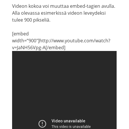
Videon kokoa voi muuttaa embed-tagien avulla.
Alla olevassa esimerkissä videon leveydeksi
tulee 900 pikseliä.
[embed
width=”900″]http://www.youtube.com/watch?
v=JaNH56Vpg-A[/embed]