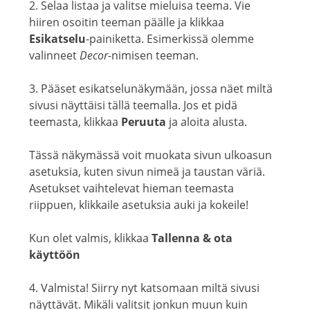
2. Selaa listaa ja valitse mieluisa teema. Vie
hiiren osoitin teeman päälle ja klikkaa
Esikatselu
-painiketta. Esimerkissä olemme
valinneet
Decor
-nimisen teeman.
3. Pääset esikatselunäkymään, jossa näet miltä
sivusi näyttäisi tällä teemalla. Jos et pidä
teemasta, klikkaa
Peruuta
ja aloita alusta.
Tässä näkymässä voit muokata sivun ulkoasun
asetuksia, kuten sivun nimeä ja taustan väriä.
Asetukset vaihtelevat hieman teemasta
riippuen, klikkaile asetuksia auki ja kokeile!
Kun olet valmis, klikkaa
Tallenna & ota
käyttöön
4. Valmista! Siirry nyt katsomaan miltä sivusi
näyttävät. Mikäli valitsit jonkun muun kuin